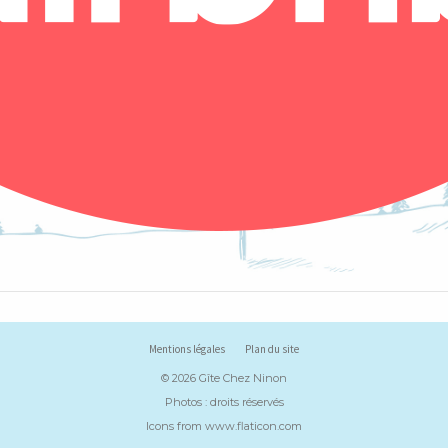
Mentions légales
Plan du site
© 2026 Gîte Chez Ninon
Photos : droits réservés
Icons from
www.flaticon.com